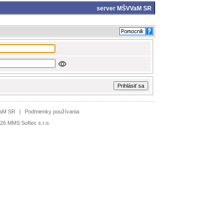
server
MŠVVaM SR
VaM SR
|
Podmienky používania
26 MMS Softec s.r.o.