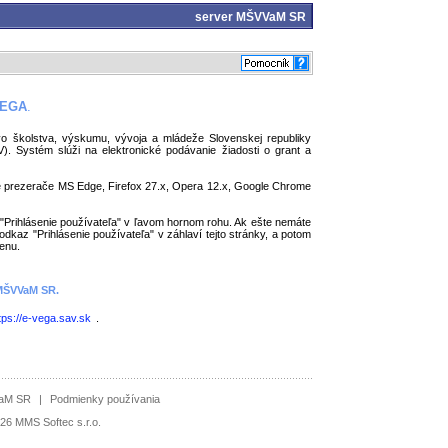
server
MŠVVaM SR
VEGA
.
vo školstva, výskumu, vývoja a mládeže Slovenskej republiky
 Systém slúži na elektronické podávanie žiadosti o grant a
vé prezerače MS Edge, Firefox 27.x, Opera 12.x, Google Chrome
a "Prihlásenie používateľa" v ľavom hornom rohu. Ak ešte nemáte
odkaz "Prihlásenie používateľa" v záhlaví tejto stránky, a potom
enu.
 MŠVVaM SR.
tps://e-vega.sav.sk
.
VaM SR
|
Podmienky používania
26 MMS Softec s.r.o.