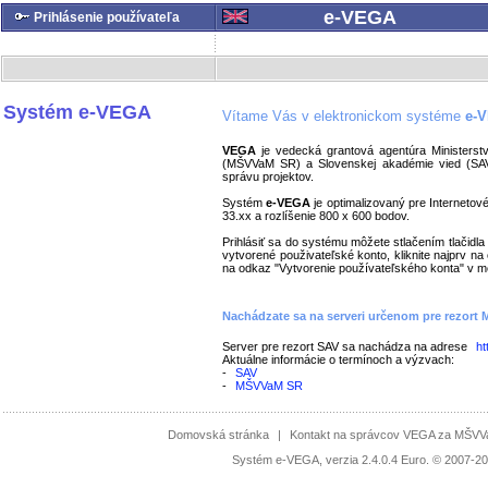
e-VEGA
Prihlásenie používateľa
Systém e-VEGA
Vítame Vás v elektronickom systéme
e-
VEGA
je vedecká grantová agentúra Ministerst
(MŠVVaM SR) a Slovenskej akadémie vied (SAV).
správu projektov.
Systém
e-VEGA
je optimalizovaný pre Interneto
33.xx a rozlíšenie 800 x 600 bodov.
Prihlásiť sa do systému môžete stlačením tlačidl
vytvorené použivateľské konto, kliknite najprv na 
na odkaz "Vytvorenie používateľského konta" v m
Nachádzate sa na serveri určenom pre rezort
Server pre rezort SAV sa nachádza na adrese
ht
Aktuálne informácie o termínoch a výzvach:
-
SAV
-
MŠVVaM SR
Domovská stránka
|
Kontakt na správcov VEGA za MŠV
Systém e-VEGA, verzia 2.4.0.4 Euro. © 2007-20