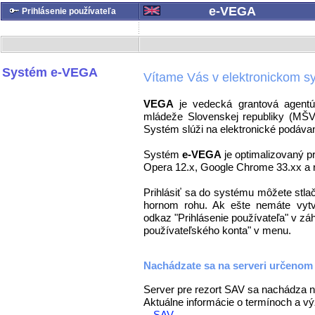
e-VEGA
Prihlásenie používateľa
Systém e-VEGA
Vítame Vás v elektronickom 
VEGA
je vedecká grantová agentú
mládeže Slovenskej republiky (MŠ
Systém slúži na elektronické podávani
Systém
e-VEGA
je optimalizovaný p
Opera 12.x, Google Chrome 33.xx a r
Prihlásiť sa do systému môžete stlač
hornom rohu. Ak ešte nemáte vytvo
odkaz "Prihlásenie používateľa" v záh
používateľského konta" v menu.
Nachádzate sa na serveri určenom
Server pre rezort SAV sa nachádza 
Aktuálne informácie o termínoch a v
-
SAV