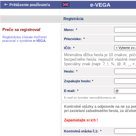
e-VEGA
Prihlásenie používateľa
Registrácia
Prečo sa registrovať
Meno: *
Registráciou získate možnosť
Priezvisko: *
pracovať v systéme
e-VEGA.
IČO: *
Minimálna dĺžka hesla je 10 znakov, pri
bezpečného hesla: nepoužiť vlastné meno, použiť veľké a malé písmeno, číslicu a
špeciálny znak (napr. ?, !, %, @, #, _, +,
Heslo: *
Zopakujte heslo: *
E-mail: *
E-mail vo formáte meno@domena.sk.
Kontrolné otázky a odpovede na ne sa použ
pri zasielaní zabudnutého hesla, za účelo
Zapamätajte si ich !
Kontrolná otázka č.1: *